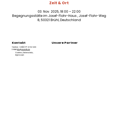
Zeit & Ort
03. Nov. 2025, 18:00 – 22:00
Begegnungsstätte im Josef-Flohr-Haus , Josef-Flohr-Weg
8, 50321 Brühl, Deutschland
Kontakt
Unsere Partner
Telefon: +49(0) 177 41 54 949
E-Mail:
info@euervfk.de
Cookies
,
Datenschutz
,
Impressum