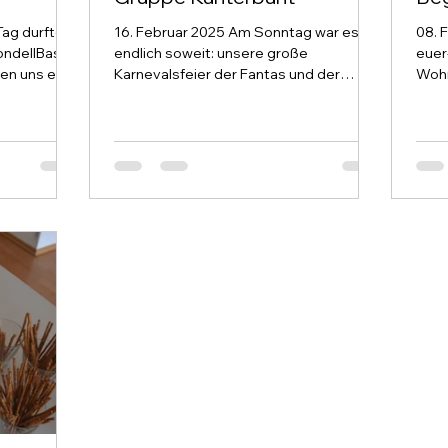
Tag durften
16. Februar 2025 Am Sonntag war es
08. 
ondellBasell
endlich soweit: unsere große
euer
ten uns eine
Karnevalsfeier der Fantas und der
Wohn
Gruppe Kunterbunt fand statt! Mit über...
Bege