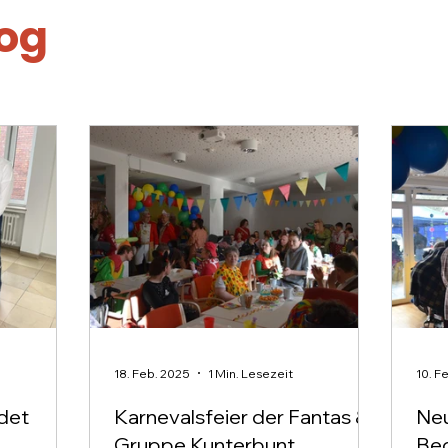
log
18. Feb. 2025
1 Min. Lesezeit
10. F
det
Karnevalsfeier der Fantas &
Neu
Gruppe Kunterbunt
Be