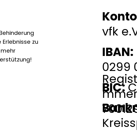
Konto
vfk e.
 Behinderung
 Erlebnisse zu
IBAN:
 mehr
erstützung!
0299 
Regis
BIC:
C
mmer
Bank
70012
Kreis