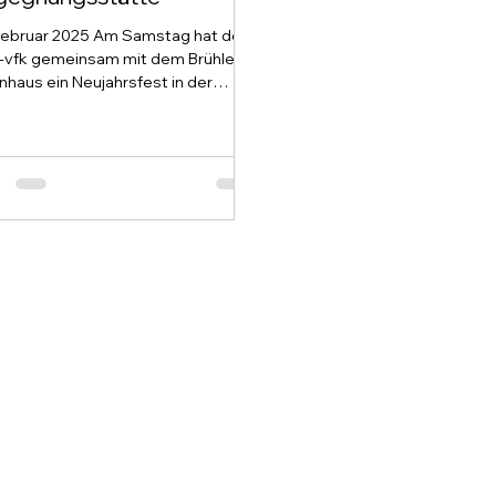
Februar 2025 Am Samstag hat der
-vfk gemeinsam mit dem Brühler
haus ein Neujahrsfest in der
gnungsstätte gefeiert - und...