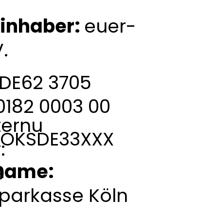
inhaber:
euer-
V.
DE62 3705
0182 0003 00
ternu
OKSDE33XXX
:
name:
9
sparkasse Köln