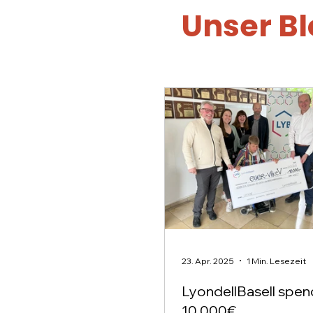
Unser B
23. Apr. 2025
1 Min. Lesezeit
LyondellBasell spen
10.000€