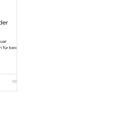
der
nuar
n für beide
 Bereits