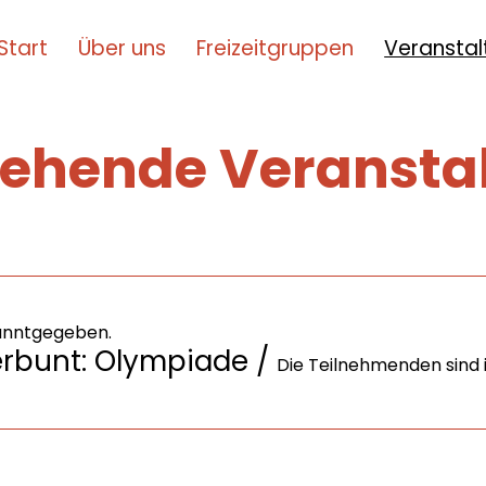
Start
Über uns
Freizeitgruppen
Veransta
tehende Veransta
kanntgegeben.
rbunt: Olympiade
/
Die Teilnehmenden sind i