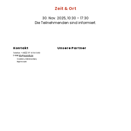
Zeit & Ort
30. Nov. 2025, 10:30 – 17:30
Die Teilnehmenden sind informiert.
Kontakt
Unsere Partner
Telefon: +49(0) 177 41 54 949
E-Mail:
info@euervfk.de
Cookies
,
Datenschutz
,
Impressum